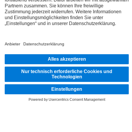
Als international tätiges Unternehmen zählen Chancengleichheit, Vielfalt, Offenheit
und Respekt zu den Grundüberzeugungen der Daimler Truck AG. Dies zeigen wir in
der Art und Weise, wie wir denken, handeln und kommunizieren. Grundsätzlich
schließen alle gewählten Begriffe selbstverständlich alle Geschlechter und
Identitäten ein.
1
Studie „Direct Vision Standard“ der University of Leeds.
Laborexperimente belegen den direkten Zusammenhang zwischen
Sichtverhältnissen, Reaktionszeit und Anhalteweg bei direkten und indirekten
Sichtverhältnissen.
CONTACT
Autohaus Raters GmbH & Co. KG
Allensteiner Straße 6
49624 Löningen