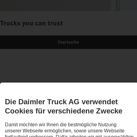
Trucks you can trust
Startseite
Die Abbildungen und Texte können auch Zubehör und Sonderausstattungen
enthalten, die nicht zum serienmäßigen Lieferumfang gehören. Die gezeigten
Abbildungen sind nur beispielhaft und geben nicht notwendigerweise den
tatsächlichen Zustand der Originalfahrzeuge wieder. Das Aussehen der
Originalfahrzeuge kann von diesen Abbildungen abweichen. Änderungen sind
vorbehalten. Die Abbildungen und Texte können ebenso Typen,
Betreuungsleistungen, Services und Produkte enthalten, die in einzelnen Ländern
nicht angeboten werden.