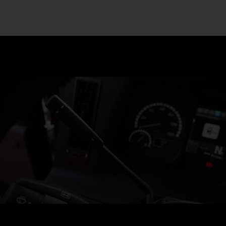
Niedrige Sitzposition und bodentief verglaste Falttüren: Mit
dem Econic bist du auf Augenhöhe mit dem Straßengeschehen.
Bequem rein und raus im arbeitsreichen Alltag: Dank der
niedrigen Höhe müssen du und deine Crew nur 2 Stufen beim
Einsteigen nehmen.