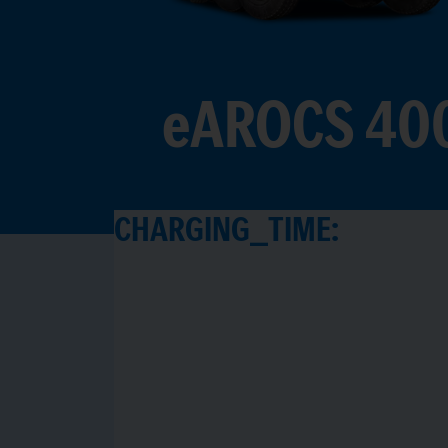
9
eAROCS 40
CHARGING_TIME: