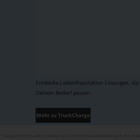
Entdecke Ladeinfrastruktur-Lösungen, die
Deinem Bedarf passen.
Mehr zu TruckCharge
* Die geschätzte Ladezeit basiert auf internen Simulationen nach den in d