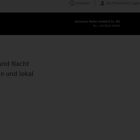
Anbieter
My TruckPoint Login
Autohaus Raters GmbH & Co. KG
Tel.:
+49 5432 94990
 und Nacht
n und lokal