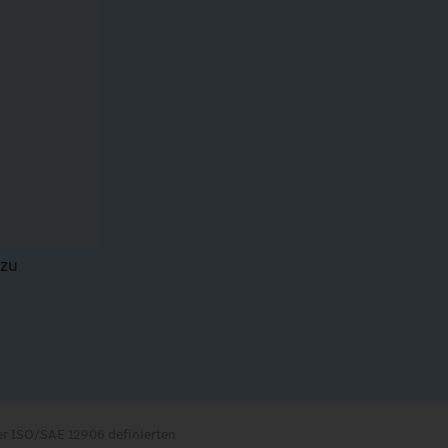
 zu
er ISO/SAE 12906 definierten 