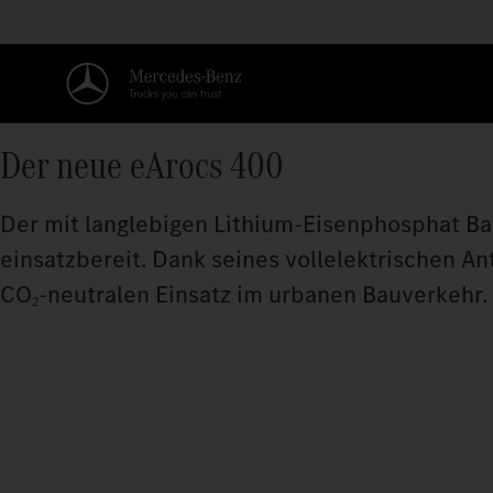
7
8
9
0
Der neue eArocs 400
1
Der mit langlebigen Lithium-Eisenphosphat Bat
2
einsatzbereit. Dank seines vollelektrischen An
3
CO
‑neutralen Einsatz im urbanen Bauverkehr.
2
4
5
6