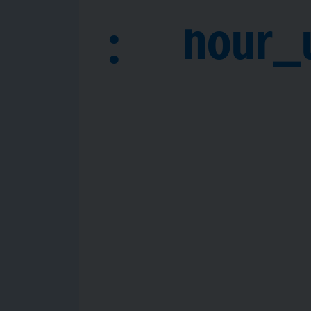
hour_
: