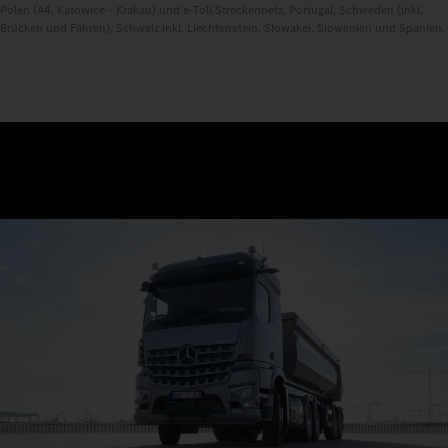
Polen (A4, Katowice - Krakau) und e-Toll Streckennetz, Portugal, Schweden (inkl.
Brücken und Fähren), Schweiz inkl. Liechtenstein, Slowakei, Slowenien und Spanien.