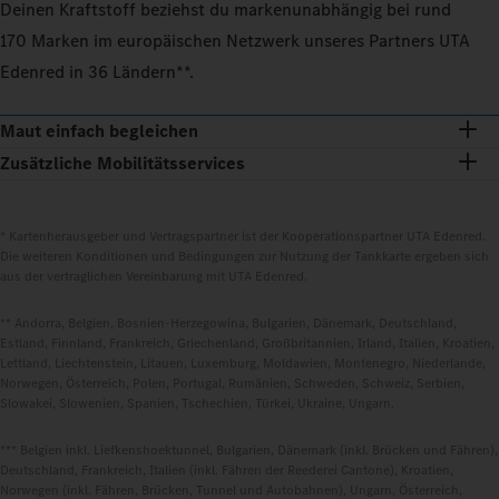
Deinen Kraftstoff beziehst du markenunabhängig bei rund
170 Marken im europäischen Netzwerk unseres Partners UTA
Edenred in 36 Ländern**.
Maut einfach begleichen
Zusätzliche Mobilitätsservices
* Kartenherausgeber und Vertragspartner ist der Kooperationspartner UTA Edenred.
Die weiteren Konditionen und Bedingungen zur Nutzung der Tankkarte ergeben sich
aus der vertraglichen Vereinbarung mit UTA Edenred.
** Andorra, Belgien, Bosnien-Herzegowina, Bulgarien, Dänemark, Deutschland,
Estland, Finnland, Frankreich, Griechenland, Großbritannien, Irland, Italien, Kroatien,
Lettland, Liechtenstein, Litauen, Luxemburg, Moldawien, Montenegro, Niederlande,
Norwegen, Österreich, Polen, Portugal, Rumänien, Schweden, Schweiz, Serbien,
Slowakei, Slowenien, Spanien, Tschechien, Türkei, Ukraine, Ungarn.
*** Belgien inkl. Liefkenshoektunnel, Bulgarien, Dänemark (inkl. Brücken und Fähren),
Deutschland, Frankreich, Italien (inkl. Fähren der Reederei Cantone), Kroatien,
Norwegen (inkl. Fähren, Brücken, Tunnel und Autobahnen), Ungarn, Österreich,