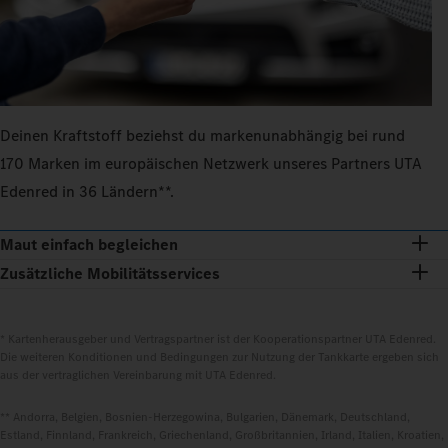
Deinen Kraftstoff beziehst du markenunabhängig bei rund
170 Marken im europäischen Netzwerk unseres Partners UTA
Edenred in 36 Ländern**.
Maut einfach begleichen
Zusätzliche Mobilitätsservices
* Kartenherausgeber und Vertragspartner ist der Kooperationspartner UTA Edenred.
Die weiteren Konditionen und Bedingungen zur Nutzung der Tankkarte ergeben sich
aus der vertraglichen Vereinbarung mit UTA Edenred.
** Andorra, Belgien, Bosnien-Herzegowina, Bulgarien, Dänemark, Deutschland,
Estland, Finnland, Frankreich, Griechenland, Großbritannien, Irland, Italien, Kroatien,