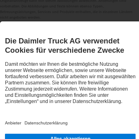
Originalfahrzeuge kann von diesen Abbildungen abweichen. Änderungen sind
vorbehalten. Die Abbildungen und Texte können ebenso Typen,
Betreuungsleistungen, Services und Produkte enthalten, die in einzelnen Ländern
nicht angeboten werden.
Als international tätiges Unternehmen zählen Chancengleichheit, Vielfalt, Offenheit
und Respekt zu den Grundüberzeugungen der Daimler Truck AG. Dies zeigen wir in
der Art und Weise, wie wir denken, handeln und kommunizieren. Grundsätzlich
schließen alle gewählten Begriffe selbstverständlich alle Geschlechter und
Identitäten ein.
1
Die Produkte von Daimler Truck Financial Services sind nicht in allen Ländern
verfügbar. Die Verfügbarkeit kann im jeweiligen Markt beim Händler geprüft werden.
2
Assistenzsysteme können Fahrerinnen und Fahrer nur unterstützen. Die
Verantwortlichkeit für das sichere Führen des Fahrzeugs verbleibt immer in vollem
Umfang bei der Fahrerin oder dem Fahrer.
3
Serienmäßig in der EU, für bestimmte Fahrzeugkonfigurationen.
4
Mit Sonderausstattung S2J kann die Deaktivierungsmöglichkeit der
Notbremssysteme Active Brake Assist 6 Plus systemseitig unterbunden werden.