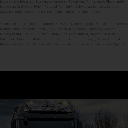
Lettland, Liechtenstein, Litauen, Luxemburg, Moldawien, Montenegro, Niederlande,
Norwegen, Österreich, Polen, Portugal, Rumänien, Schweden, Schweiz, Serbien,
Slowakei, Slowenien, Spanien, Tschechien, Türkei, Ukraine, Ungarn.
*** Belgien inkl. Liefkenshoektunnel, Bulgarien, Dänemark (inkl. Brücken und Fähren),
Deutschland, Frankreich, Italien (inkl. Fähren der Reederei Cantone), Kroatien,
Norwegen (inkl. Fähren, Brücken, Tunnel und Autobahnen), Ungarn, Österreich,
Polen (A4, Katowice - Krakau) und e-Toll Streckennetz, Portugal, Schweden (inkl.
Brücken und Fähren), Schweiz inkl. Liechtenstein, Slowakei, Slowenien und Spanien.