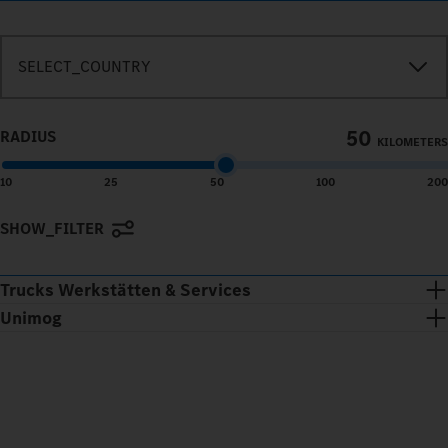
SEARCH_IN_IMMEDIATE_VICINITY
SELECT_COUNTRY
50
RADIUS
KILOMETERS
10
25
50
100
200
SHOW_FILTER
Terms of use
© 1987–2026 HERE
Trucks Werkstätten & Services
Unimog